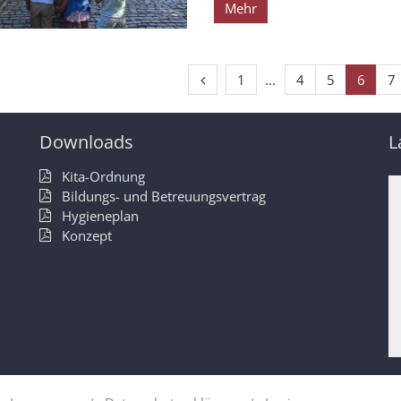
Mehr
Vorherige Seite
Erste Seite
1
4
5
6
7
Downloads
L
h
Kita-Ordnung
Bildungs- und Betreuungsvertrag
Hygieneplan
Konzept