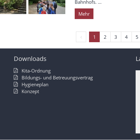
Bahnhofs. ...
Mehr
Vorherige Seite
1
2
3
4
5
Downloads
L
h
Kita-Ordnung
Bildungs- und Betreuungsvertrag
Hygieneplan
Konzept