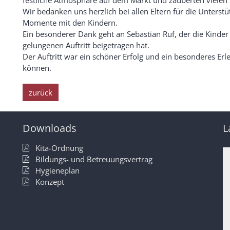
festliche Atmosphäre auf dem Markt und zauberten vielen 
Wir bedanken uns herzlich bei allen Eltern für die Unters
Momente mit den Kindern.
Ein besonderer Dank geht an Sebastian Ruf, der die Kinder
gelungenen Auftritt beigetragen hat.
Der Auftritt war ein schöner Erfolg und ein besonderes Erleb
können.
zurück
Downloads
L
h
Kita-Ordnung
Bildungs- und Betreuungsvertrag
Hygieneplan
Konzept