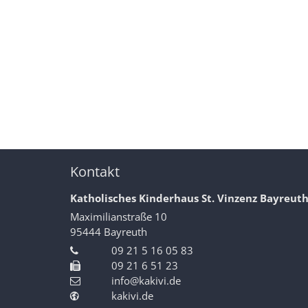
Kontakt
Katholisches Kinderhaus St. Vinzenz Bayreut
Maximilianstraße 10
95444
Bayreuth
09 21 5 16 05 83
09 21 6 51 23
info@kakivi.de
kakivi.de