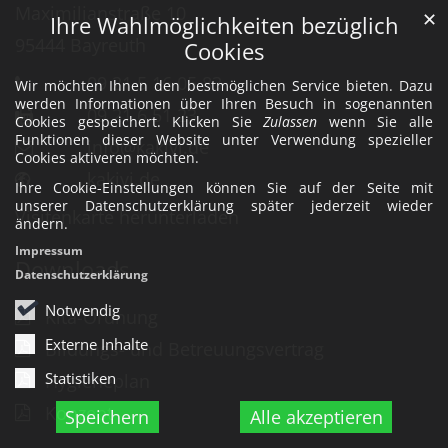
Maximilianstraße 10
✕
Ihre Wahlmöglichkeiten bezüglich
95444
Bayreuth
Cookies
09 21 5 16 05 83
Wir möchten Ihnen den bestmöglichen Service bieten. Dazu
werden Informationen über Ihren Besuch in sogenannten
09 21 6 51 23
Cookies gespeichert. Klicken Sie
Zulassen
wenn Sie alle
Funktionen dieser Website unter Verwendung spezieller
info@kakivi.de
Cookies aktiveren möchten.
kakivi.de
Ihre Cookie-Einstellungen können Sie auf der Seite mit
unserer Datenschutzerklärung später jederzeit wieder
Visitenkarte herunterladen
ändern.
Impressum
Downloads
Datenschutzerklärung
Notwendig
Kita-Ordnung
Externe Inhalte
Bildungs- und Betreuungsvertrag
Statistiken
Hygieneplan
Konzept
Speichern
Alle akzeptieren